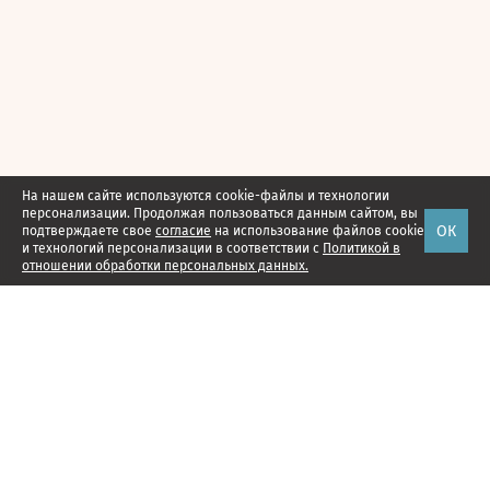
На нашем сайте используются cookie-файлы и технологии
персонализации. Продолжая пользоваться данным сайтом, вы
ОК
подтверждаете свое
согласие
на использование файлов cookie
и технологий персонализации в соответствии с
Политикой в
отношении обработки персональных данных.