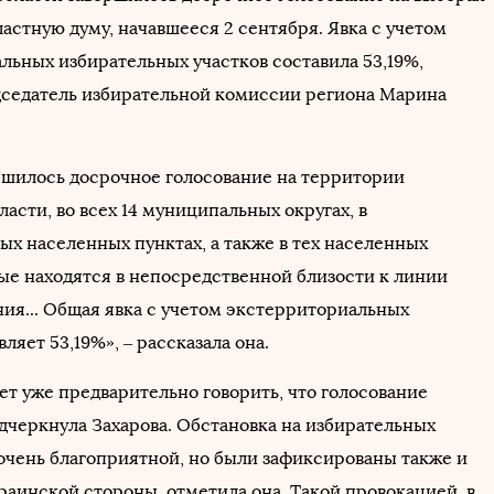
ластную думу, начавшееся 2 сентября. Явка с учетом
льных избирательных участков составила 53,19%,
седатель избирательной комиссии региона Марина
ршилось досрочное голосование на территории
асти, во всех 14 муниципальных округах, в
ых населенных пунктах, а также в тех населенных
рые находятся в непосредственной близости к линии
ия... Общая явка с учетом экстерриториальных
вляет 53,19%», – рассказала она.
т уже предварительно говорить, что голосование
одчеркнула Захарова. Обстановка на избирательных
 очень благоприятной, но были зафиксированы также и
раинской стороны, отметила она. Такой провокацией, в