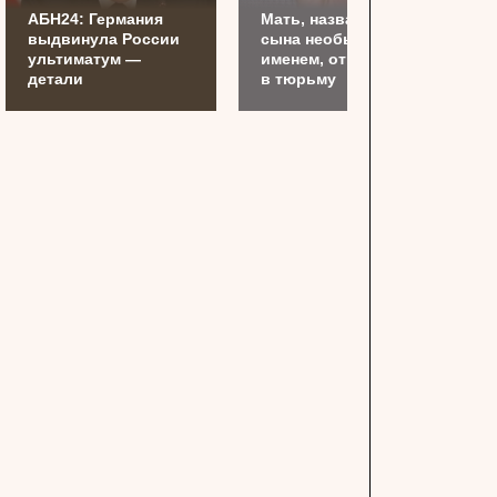
АБН24: Германия
Мать, назвавшую
выдвинула России
сына необычным
ультиматум —
именем, отправили
детали
в тюрьму