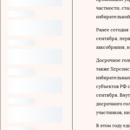
частности, ста
избирательной
Ранее сегодня
сентября, пер
заксобрания, 
Досрочное гол
также Херсонс
избирательных
субъектов РФ 
сентября. Вну
досрочного го
участников, ни
В этом году ед