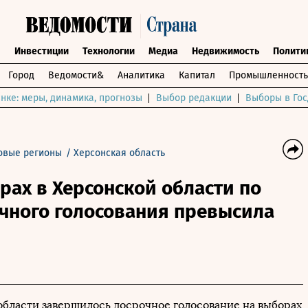
ы
Инвестиции
Технологии
Медиа
Недвижимость
Полити
Город
Ведомости&
Аналитика
Капитал
Промышленность
нке: меры, динамика, прогнозы
Выбор редакции
Выборы в Гос
овые регионы
/
Херсонская область
рах в Херсонской области по
очного голосования превысила
области завершилось досрочное голосование на выборах