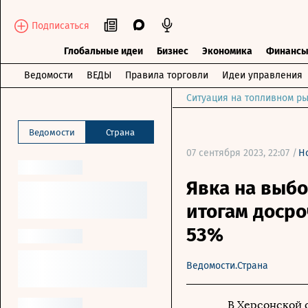
Подписаться
Глобальные идеи
Бизнес
Экономика
Финанс
Ведомости
ВЕДЫ
Правила торговли
Идеи управления
Ситуация на топливном ры
Ведомости
Страна
07 сентября 2023, 22:07 /
Н
Явка на выбо
итогам доср
53%
Ведомости.Страна
В Херсонской 