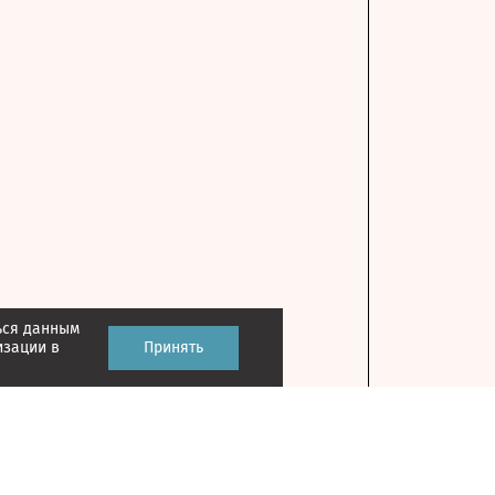
ься данным
изации в
Принять