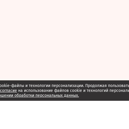
ookie-файлы и технологии персонализации. Продолжая пользоват
согласие
на использование файлов cookie и технологий персонал
ошении обработки персональных данных.