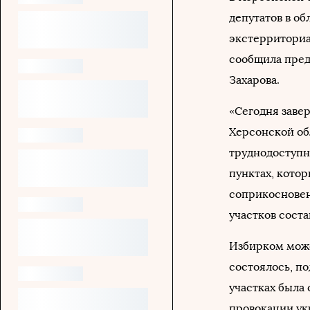
депутатов в об
экстерриториа
сообщила пред
Захарова.
«Сегодня заве
Херсонской обл
труднодоступн
пунктах, кото
соприкосновен
участков соста
Избирком може
состоялось, п
участках была
провокации ук