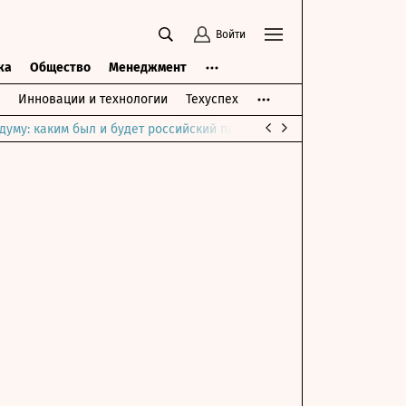
Войти
ка
Общество
Менеджмент
Инновации и технологии
Техуспех
думу: каким был и будет российский парламент
Война на Ближне