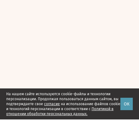
На нашем сайте используются cookie-файлы и технологии
персонализации. Продолжая пользоваться данным сайтом, вы
ОК
подтверждаете свое
согласие
на использование файлов cookie
и технологий персонализации в соответствии с
Политикой в
отношении обработки персональных данных.