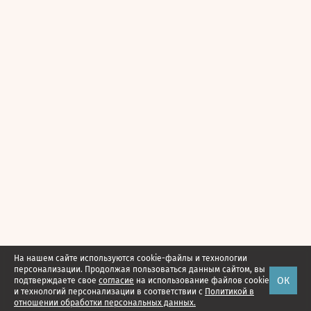
На нашем сайте используются cookie-файлы и технологии
персонализации. Продолжая пользоваться данным сайтом, вы
ОК
подтверждаете свое
согласие
на использование файлов cookie
и технологий персонализации в соответствии с
Политикой в
отношении обработки персональных данных.