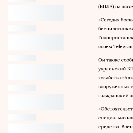
(БПЛА) на авт
«Сегодня боев
беспилотником
Голопристанско
своем Telegra
Он также сообщ
украинский БП
хозяйства «Алт
вооруженных с
гражданский а
«Обстоятельст
специально на
средства. Вое