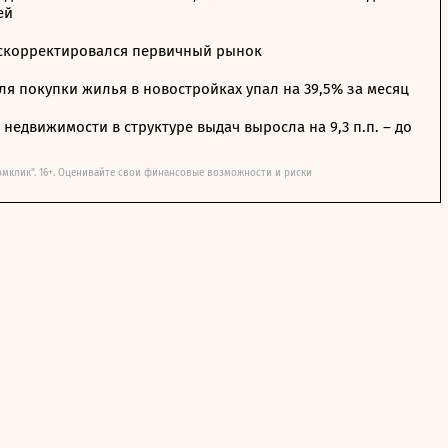
ей
 скорректировался первичный рынок
я покупки жилья в новостройках упал на 39,5% за месяц
недвижимости в структуре выдач выросла на 9,3 п.п. – до
омклик". 16+. Оценивайте свои финансовые возможности и риски