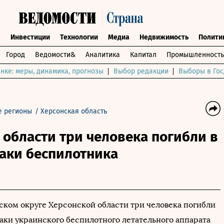
ы
Инвестиции
Технологии
Медиа
Недвижимость
Полити
Город
Ведомости&
Аналитика
Капитал
Промышленность
нке: меры, динамика, прогнозы
Выбор редакции
Выборы в Гос
 регионы
/
Херсонская область
 области три человека погибли в
таки беспилотника
ском округе Херсонской области три человека погибли
таки украинского беспилотного летательного аппарата