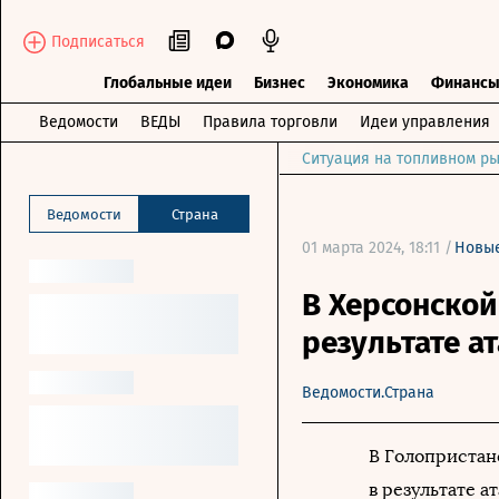
Подписаться
Глобальные идеи
Бизнес
Экономика
Финанс
Ведомости
ВЕДЫ
Правила торговли
Идеи управления
Ситуация на топливном ры
Ведомости
Страна
01 марта 2024, 18:11 /
Новые
В Херсонской
результате а
Ведомости.Страна
В Голопристан
в результате а