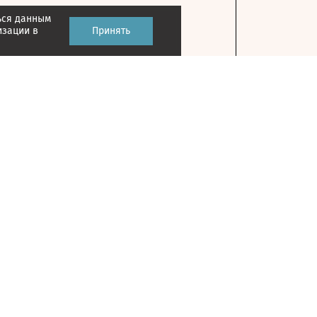
ься данным
изации в
Принять
Контакты
127018, г. Москва, ул. Полковая, д. 3, стр. 1
Главный редактор: Казьмина Ирина
Сергеевна