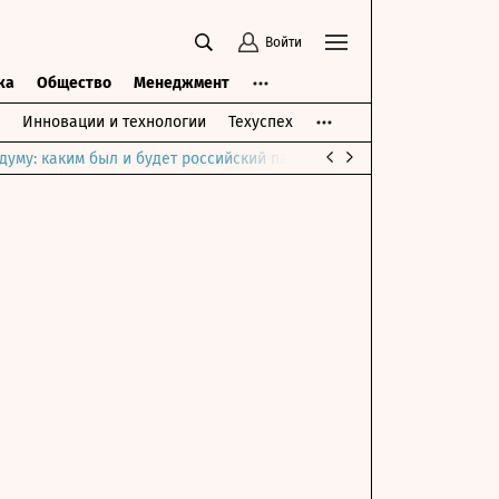
Войти
ка
Общество
Менеджмент
Инновации и технологии
Техуспех
думу: каким был и будет российский парламент
Война на Ближне