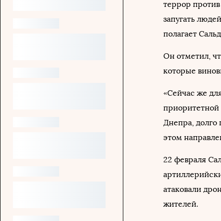
террор против
запугать людей
полагает Сальд
Он отметил, ч
которые винов
«Сейчас же дл
приоритетной 
Днепра, долго 
этом направлен
22 февраля Са
артиллерийски
атаковали дро
жителей.