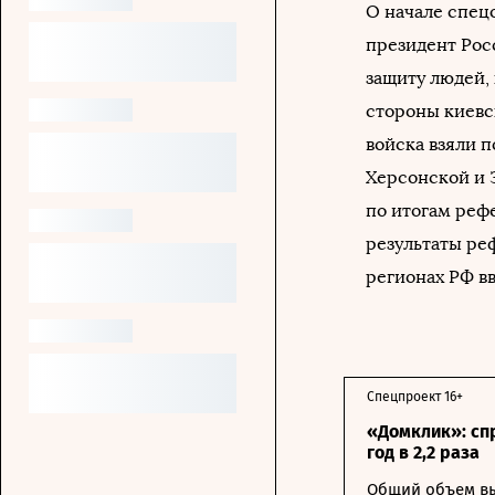
О начале спец
президент Рос
защиту людей,
стороны киевс
войска взяли 
Херсонской и 
по итогам реф
результаты реф
регионах РФ в
Спецпроект 16+
«Домклик»: сп
год в 2,2 раза
Общий объем вы