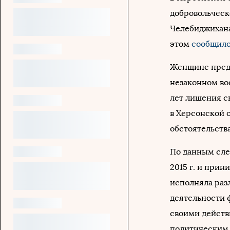
добровольческ
Челебиджихана
этом
сообщил
Женщине предъя
незаконном во
лет лишения св
в Херсонской 
обстоятельств
По данным сле
2015 г. и прин
исполняла раз
деятельности 
своими действ
политическим 