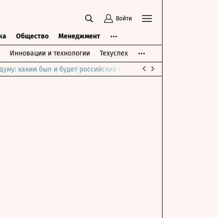
Войти
ка
Общество
Менеджмент
Инновации и технологии
Техуспех
думу: каким был и будет российский парламент
Война на Ближне