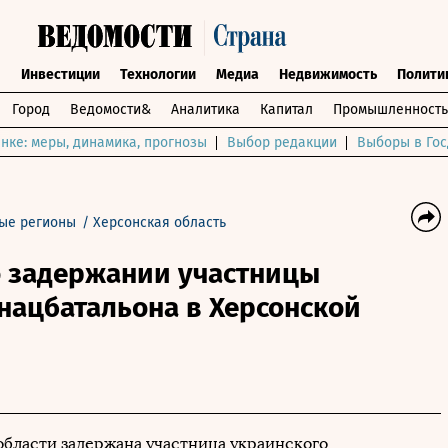
ы
Инвестиции
Технологии
Медиа
Недвижимость
Полити
Город
Ведомости&
Аналитика
Капитал
Промышленность
нке: меры, динамика, прогнозы
Выбор редакции
Выборы в Гос
ые регионы
/
Херсонская область
о задержании участницы
нацбатальона в Херсонской
области задержана участница украинского