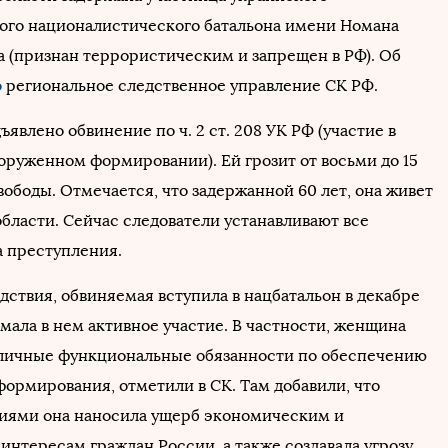
ого националистического батальона имени Номана
 (признан террористическим и запрещен в РФ). Об
о
региональное следственное управление СК РФ.
влено обвинение по ч. 2 ст. 208 УК РФ (участие в
оруженном формировании). Ей грозит от восьми до 15
ободы. Отмечается, что задержанной 60 лет, она живет
области. Сейчас следователи устанавливают все
а преступления.
дствия, обвиняемая вступила в нацбатальон в декабре
имала в нем активное участие. В частности, женщина
личные функциональные обязанности по обеспечению
формирования, отметили в СК. Там добавили, что
иями она наносила ущерб экономическим и
интересам граждан России, а также создавала угрозу