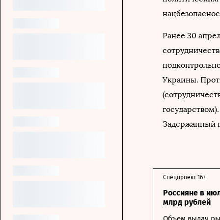
нацбезопаснос
Ранее 30 апре
сотрудничеств
подконтрольно
Украины. Проти
(сотрудничест
государством).
Задержанный п
Спецпроект 16+
Россияне в ию
млрд рублей
Объем выдач ры