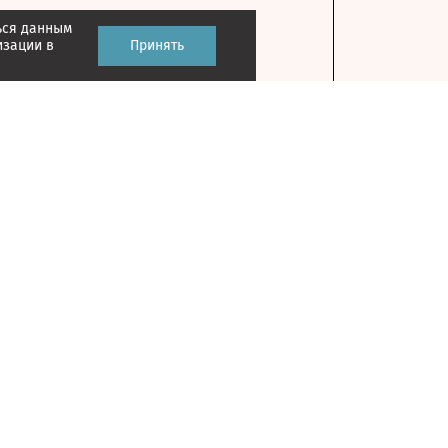
ься данным
изации в
Принять
Контакты
127018, г. Москва, ул. Полковая, д. 3, стр. 1
Главный редактор: Казьмина Ирина
Сергеевна