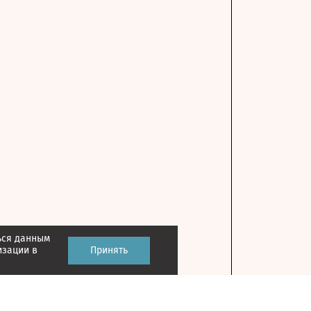
ься данным
изации в
Принять