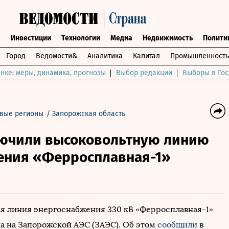
ы
Инвестиции
Технологии
Медиа
Недвижимость
Полити
Город
Ведомости&
Аналитика
Капитал
Промышленность
нке: меры, динамика, прогнозы
Выбор редакции
Выборы в Гос
вые регионы
/
Запорожская область
лючили высоковольтную линию
ения «Ферросплавная-1»
я линия энергоснабжения 330 кВ «Ферросплавная-1»
а на Запорожской АЭС (ЗАЭС). Об этом
сообщили
в