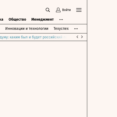
Войти
ка
Общество
Менеджмент
Инновации и технологии
Техуспех
думу: каким был и будет российский парламент
Война на Ближне