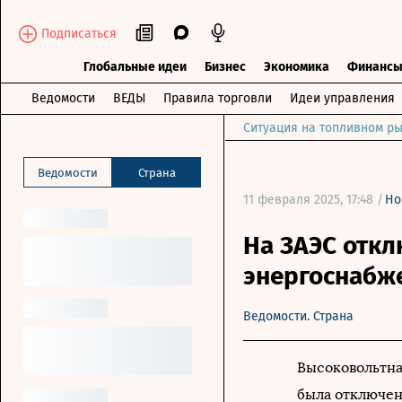
Подписаться
Глобальные идеи
Бизнес
Экономика
Финанс
Ведомости
ВЕДЫ
Правила торговли
Идеи управления
Ситуация на топливном ры
Ведомости
Страна
11 февраля 2025, 17:48 /
Но
На ЗАЭС отк
энергоснабж
Ведомости. Страна
Высоковольтна
была отключен