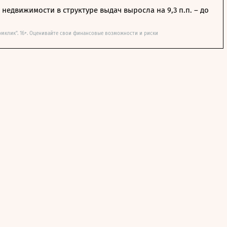
недвижимости в структуре выдач выросла на 9,3 п.п. – до
омклик". 16+. Оценивайте свои финансовые возможности и риски