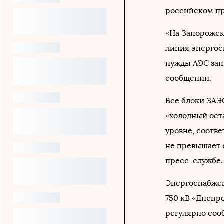
российском пр
«На Запорожск
линия энергос
нужды АЭС запи
сообщении.
Все блоки ЗАЭ
«холодный ост
уровне, соотв
не превышает 
пресс-службе.
Энергоснабжен
750 кВ «Днепр
регулярно соо