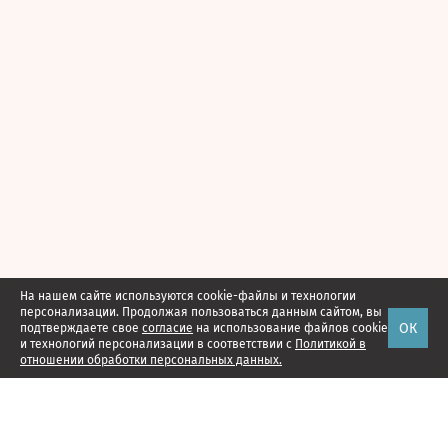
На нашем сайте используются cookie-файлы и технологии
персонализации. Продолжая пользоваться данным сайтом, вы
ОК
подтверждаете свое
согласие
на использование файлов cookie
и технологий персонализации в соответствии с
Политикой в
отношении обработки персональных данных.