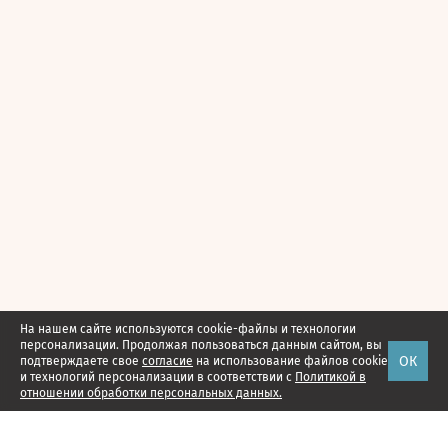
На нашем сайте используются cookie-файлы и технологии
персонализации. Продолжая пользоваться данным сайтом, вы
ОК
подтверждаете свое
согласие
на использование файлов cookie
и технологий персонализации в соответствии с
Политикой в
отношении обработки персональных данных.