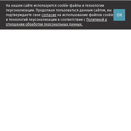
На нашем сайте используются cookie-файлы и технологии
персонализации. Продолжая пользоваться данным сайтом, вы
ОК
подтверждаете свое
согласие
на использование файлов cookie
и технологий персонализации в соответствии с
Политикой в
отношении обработки персональных данных.
Наши проекты
Подписка
Реклама
Справочник компаний
Об издании