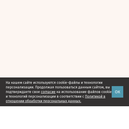
На нашем сайте используются cookie-файлы и технологии
персонализации. Продолжая пользоваться данным сайтом, вы
ОК
подтверждаете свое
согласие
на использование файлов cookie
и технологий персонализации в соответствии с
Политикой в
отношении обработки персональных данных.