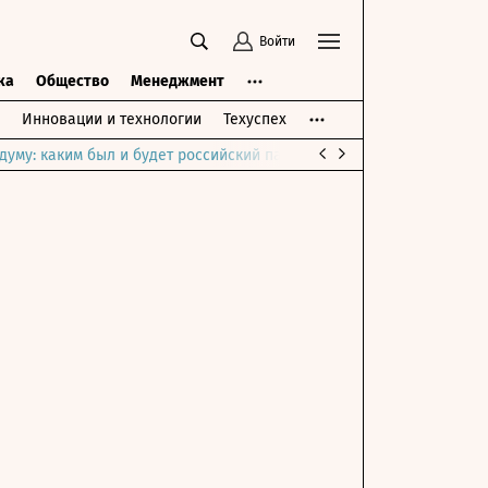
Войти
ка
Общество
Менеджмент
Инновации и технологии
Техуспех
думу: каким был и будет российский парламент
Война на Ближне