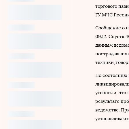
торгового пави
ГУ МЧС России
Сообщение о п
09:12. Спустя
данным ведомс
пострадавших н
техники, говор
По состоянию 
ликвидировал
уточнили, что 
результате пр
ведомстве. Пр
устанавливают