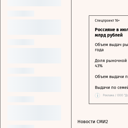
Спецпроект 16+
Россияне в ию
млрд рублей
Объем выдач ры
года
Доля рыночной 
43%
Объем выдачи п
Выдачи по семе
i
Реклама / ООО "Д
Новости СМИ2