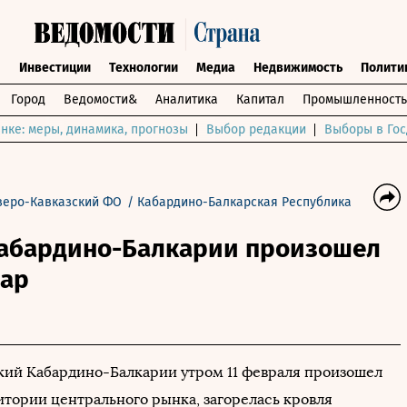
ы
Инвестиции
Технологии
Медиа
Недвижимость
Полити
Город
Ведомости&
Аналитика
Капитал
Промышленность
нке: меры, динамика, прогнозы
Выбор редакции
Выборы в Гос
веро-Кавказский ФО
/
Кабардино-Балкарская Республика
Кабардино-Балкарии произошел
ар
кий Кабардино-Балкарии утром 11 февраля произошел
итории центрального рынка, загорелась кровля