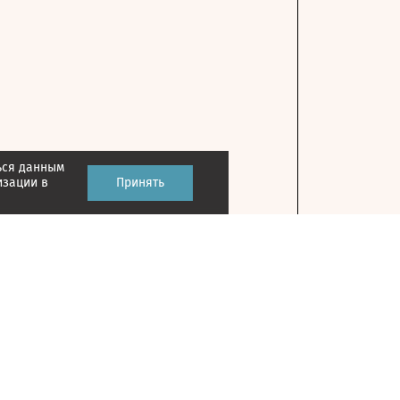
ься данным
изации в
Принять