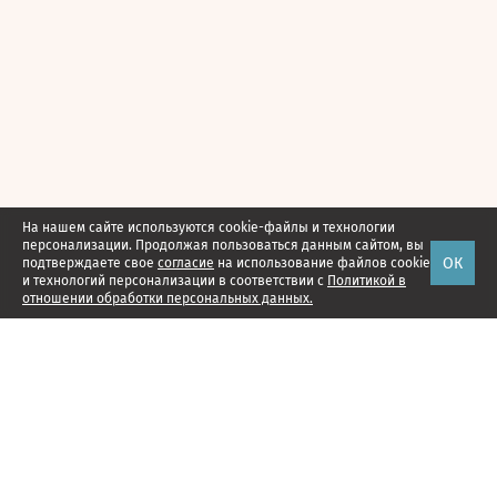
На нашем сайте используются cookie-файлы и технологии
персонализации. Продолжая пользоваться данным сайтом, вы
ОК
подтверждаете свое
согласие
на использование файлов cookie
и технологий персонализации в соответствии с
Политикой в
отношении обработки персональных данных.