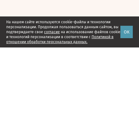
На нашем сайте используются cookie-файлы и технологии
персонализации. Продолжая пользоваться данным сайтом, вы
ОК
подтверждаете свое
согласие
на использование файлов cookie
и технологий персонализации в соответствии с
Политикой в
отношении обработки персональных данных.
Наши проекты
Подписка
Реклама
Справочник компаний