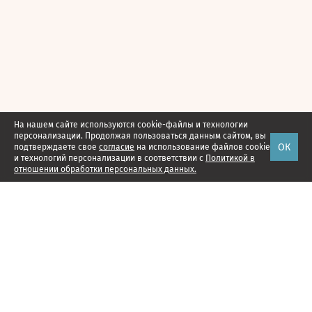
На нашем сайте используются cookie-файлы и технологии
персонализации. Продолжая пользоваться данным сайтом, вы
ОК
подтверждаете свое
согласие
на использование файлов cookie
и технологий персонализации в соответствии с
Политикой в
отношении обработки персональных данных.