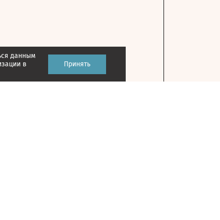
ься данным
изации в
Принять
Контакты