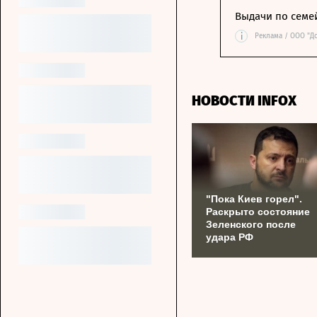
Выдачи по семе
i
Реклама / ООО "Д
НОВОСТИ INFOX
"Пока Киев горел".
Раскрыто состояние
Зеленского после
удара РФ