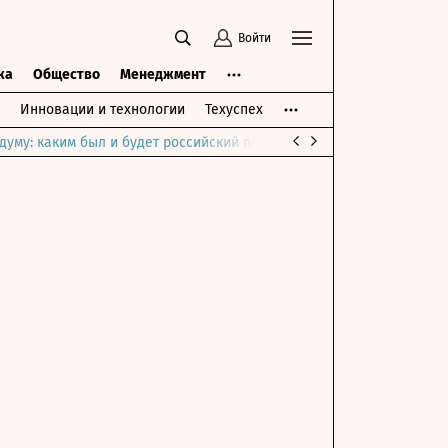
Войти
ка
Общество
Менеджмент
Инновации и технологии
Техуспех
думу: каким был и будет российский парламент
Война на Ближне