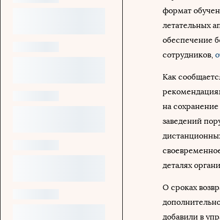
формат обучен
летательных а
обеспечение б
сотрудников,
о
Как сообщаетс
рекомендациям
на сохранение
заведений пор
дистанционных
своевременное
деталях орган
О сроках возв
дополнительно
добавили в уп