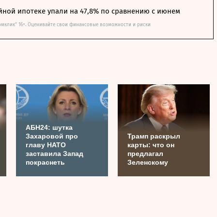
йной ипотеке упали на 47,8% по сравнению с июнем
омклик" 16+. Оценивайте свои финансовые возможности и риски
АБН24: шутка
Захаровой про
Трамп раскрыл
главу НАТО
карты: что он
заставила Запад
предлагал
покраснеть
Зеленскому