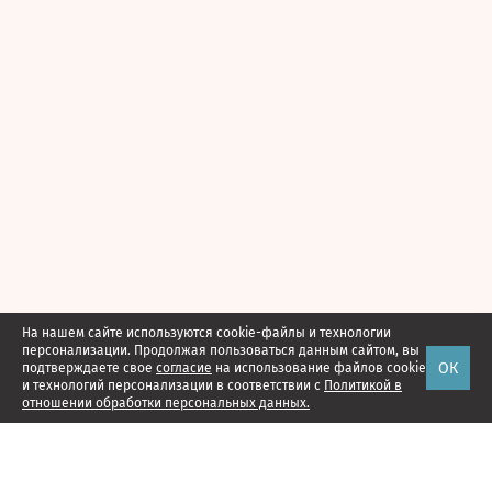
На нашем сайте используются cookie-файлы и технологии
персонализации. Продолжая пользоваться данным сайтом, вы
ОК
подтверждаете свое
согласие
на использование файлов cookie
и технологий персонализации в соответствии с
Политикой в
отношении обработки персональных данных.