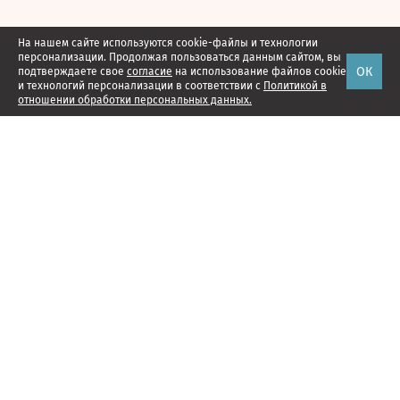
На нашем сайте используются cookie-файлы и технологии
персонализации. Продолжая пользоваться данным сайтом, вы
ОК
подтверждаете свое
согласие
на использование файлов cookie
и технологий персонализации в соответствии с
Политикой в
отношении обработки персональных данных.
Наши проекты
Подписка
Реклама
Справочник компаний