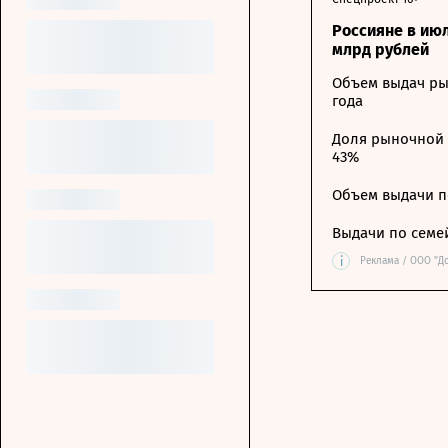
Россияне в ию
млрд рублей
Объем выдач ры
года
Доля рыночной 
43%
Объем выдачи п
Выдачи по семе
i
Реклама / ООО "Д