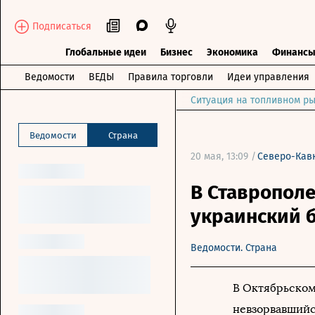
Подписаться
Глобальные идеи
Бизнес
Экономика
Финанс
Ведомости
ВЕДЫ
Правила торговли
Идеи управления
Ситуация на топливном ры
Ведомости
Страна
20 мая, 13:09 /
Северо-Кав
В Ставропол
украинский 
Ведомости. Страна
В Октябрьском
невзорвавшийс