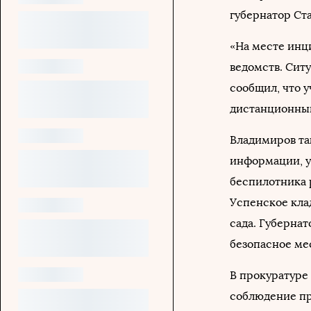
губернатор Ст
«На месте инц
ведомств. Сит
сообщил, что 
дистанционный
Владимиров т
информации, у
беспилотника р
Успенское кла
сада. Губернат
безопасное мес
В прокуратуре
соблюдение пра