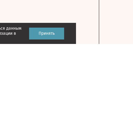
ься данным
изации в
Принять
Контакты