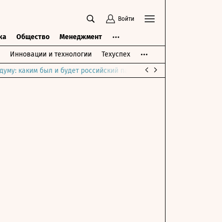
Войти
ка
Общество
Менеджмент
Инновации и технологии
Техуспех
думу: каким был и будет российский парламент
Война на Ближне