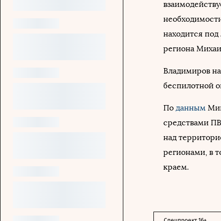
взаимодейству
необходимости
находится под
региона Михаи
Владимиров на
беспилотной о
По
данным
Мин
средствами ПВ
над территори
регионами, в 
краем.
Спецпроект 16+