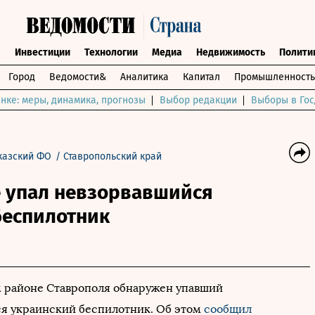
ы
Инвестиции
Технологии
Медиа
Недвижимость
Полити
Город
Ведомости&
Аналитика
Капитал
Промышленность
нке: меры, динамика, прогнозы
Выбор редакции
Выборы в Гос
казский ФО
/
Ставропольский край
е упал невзорвавшийся
беспилотник
 районе Ставрополя обнаружен упавший
я украинский беспилотник. Об этом
сообщил