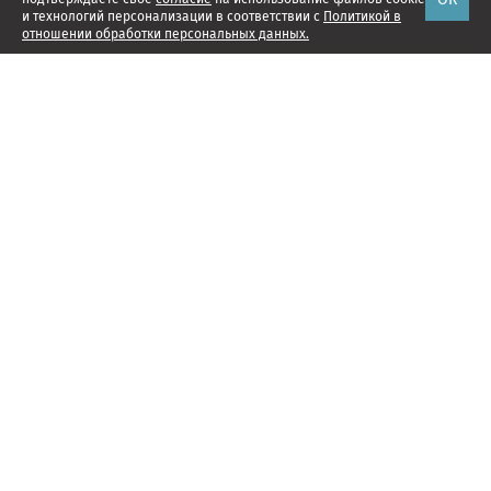
и технологий персонализации в соответствии с
Политикой в
отношении обработки персональных данных.
Наши проекты
Подписка
Реклама
Справочник компаний
Об издании
Редакция