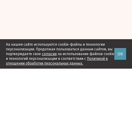
На нашем сайте используются cookie-файлы и технологии
персонализации. Продолжая пользоваться данным сайтом, вы
ОК
подтверждаете свое
согласие
на использование файлов cookie
и технологий персонализации в соответствии с
Политикой в
отношении обработки персональных данных.
Наши проекты
Подписка