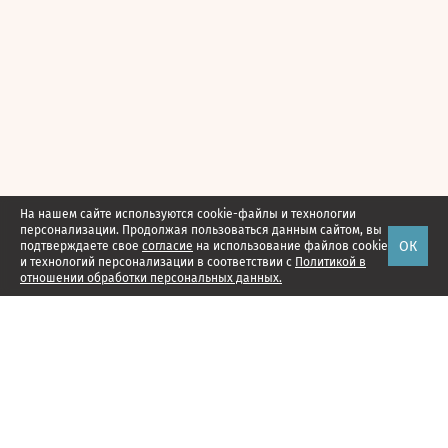
На нашем сайте используются cookie-файлы и технологии
персонализации. Продолжая пользоваться данным сайтом, вы
ОК
подтверждаете свое
согласие
на использование файлов cookie
и технологий персонализации в соответствии с
Политикой в
отношении обработки персональных данных.