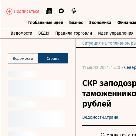
Подписаться
Глобальные идеи
Бизнес
Экономика
Финанс
Ведомости
ВЕДЫ
Правила торговли
Идеи управления
Ситуация на топливном ры
Ведомости
Страна
11 марта 2024, 15:20 /
Севе
СКР заподоз
таможенников
рублей
Ведомости.Страна
Следователи р