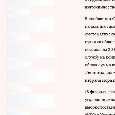
взяточничестве 
В сообщении СК
начальник там
систематическ
сутки за обще
составляла 20 
службу на кон
общая сумма вз
Ленинградски
избрана мера 
16 февраля гл
уголовное дел
высокопоставл
(ФТС) в Калин