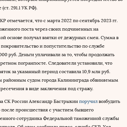
(ст. 291.1 УК РФ).
Р отмечается, что с марта 2022 по сентябрь 2023 гг.
оженного поста через своих подчиненных на
ой основе получал взятки от дежурных смен. Сумма в
е покровительство и попустительство по службе
000 руб. Деньги уплачивали за то, чтобы продолжать
кретном погранпосте. Следователи установили, что
яток за указанный период составила 10,9 млн руб.
м районным судом города Калининграда обвиняемым
пресечения в виде заключения под стражу.
ава СК России Александр Бастрыкин
поручил
возбудить
о после происшествия с участием бывшего
енного сотрудника Федеральной таможенной службы
инграде. Об этом сообщила пресс-служба СКР. Ход