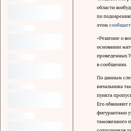
области возбу
по подозрению 
этом
сообщает
«Решение о во
основании мат
проведенных У
в сообщении.
По данным сле
начальника та
пункта пропус
Его обвиняют п
фигурантами у
таможенного п
сотрудников т