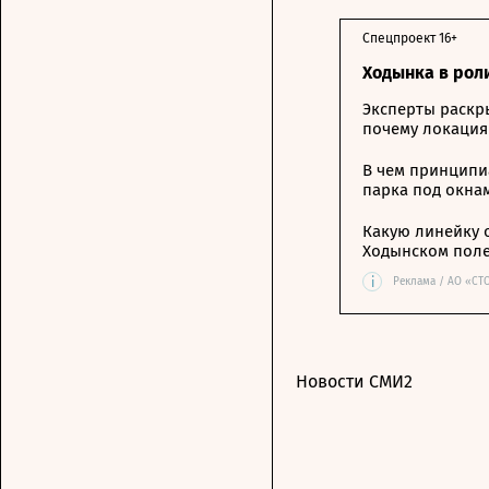
Спецпроект 16+
Ходынка в рол
Эксперты раскр
почему локация
В чем принципи
парка под окна
Какую линейку 
Ходынском пол
i
Реклама / АО «СТ
Новости СМИ2