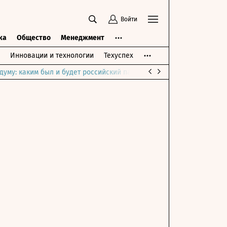
Войти
ка
Общество
Менеджмент
Инновации и технологии
Техуспех
думу: каким был и будет российский парламент
Война на Ближне