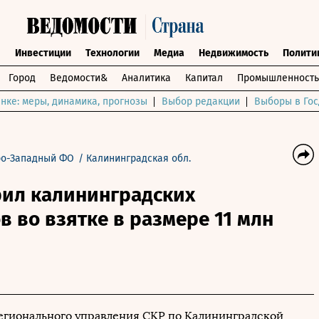
ы
Инвестиции
Технологии
Медиа
Недвижимость
Полити
Город
Ведомости&
Аналитика
Капитал
Промышленность
нке: меры, динамика, прогнозы
Выбор редакции
Выборы в Гос
ро-Западный ФО
/
Калининградская обл.
рил калининградских
 во взятке в размере 11 млн
егионального управления СКР по Калининградской