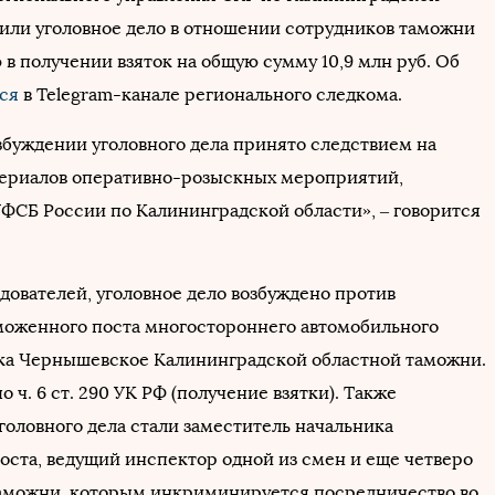
дили уголовное дело в отношении сотрудников таможни
в получении взяток на общую сумму 10,9 млн руб. Об
ся
в Telegram-канале регионального следкома.
збуждении уголовного дела принято следствием на
ериалов оперативно-розыскных мероприятий,
ФСБ России по Калининградской области», – говорится
дователей, уголовное дело возбуждено против
моженного поста многостороннего автомобильного
ка Чернышевское Калининградской областной таможни.
о ч. 6 ст. 290 УК РФ (получение взятки). Также
головного дела стали заместитель начальника
оста, ведущий инспектор одной из смен и еще четверо
аможни, которым инкриминируется посредничество во