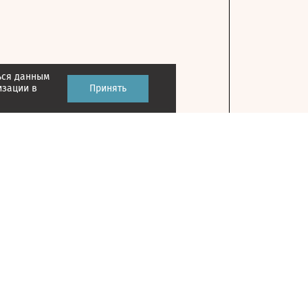
ься данным
изации в
Принять
Контакты