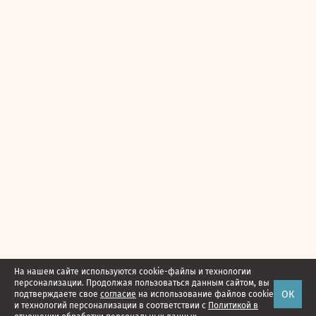
На нашем сайте используются cookie-файлы и технологии
персонализации. Продолжая пользоваться данным сайтом, вы
ОК
подтверждаете свое
согласие
на использование файлов cookie
и технологий персонализации в соответствии с
Политикой в