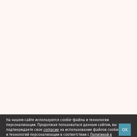
На нашем сайте используются cookie-файлы и технологии
персонализации. Продолжая пользоваться данным сайтом, вы
ОК
подтверждаете свое
согласие
на использование файлов cookie
и технологий персонализации в соответствии с
Политикой в