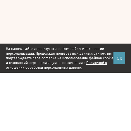
На нашем сайте используются cookie-файлы и технологии
персонализации. Продолжая пользоваться данным сайтом, вы
ОК
подтверждаете свое
согласие
на использование файлов cookie
и технологий персонализации в соответствии с
Политикой в
отношении обработки персональных данных.
Наши проекты
Подписка