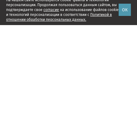
На нашем сайте используются cookie-файлы и технологии
персонализации. Продолжая пользоваться данным сайтом, вы
ОК
подтверждаете свое
согласие
на использование файлов cookie
и технологий персонализации в соответствии с
Политикой в
отношении обработки персональных данных.
Наши проекты
Подписка
Реклама
Справочник компаний
Об издании