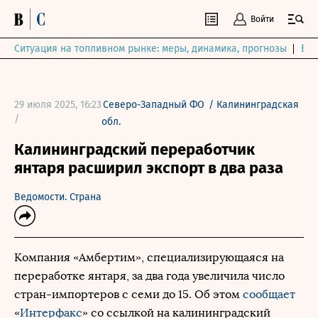
Войти
Ситуация на топливном рынке: меры, динамика, прогнозы
Выб
29 июля 2025, 16:23
Северо-Западный ФО
/
Калининградская
/
обл.
Калининградский переработчик
янтаря расширил экспорт в два раза
Ведомости. Страна
Компания «Амбертим», специализирующаяся на
переработке янтаря, за два года увеличила число
стран-импортеров с семи до 15. Об этом
сообщает
«
Интерфакс
» со ссылкой на калининградский