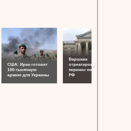
Варшава
США: Иран готовит
отреагировала на
100-тысячную
перенос посольства
армию для Украины
РФ