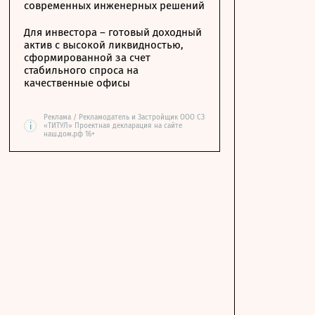
современных инженерных решений
Для инвестора – готовый доходный
актив с высокой ликвидностью,
сформированной за счет
стабильного спроса на
качественные офисы
Реклама / Рекламодатель и Застройщик ООО СЗ
i
«ТИТУЛ» Проектная декларация на сайте
наш.дом.рф 16+