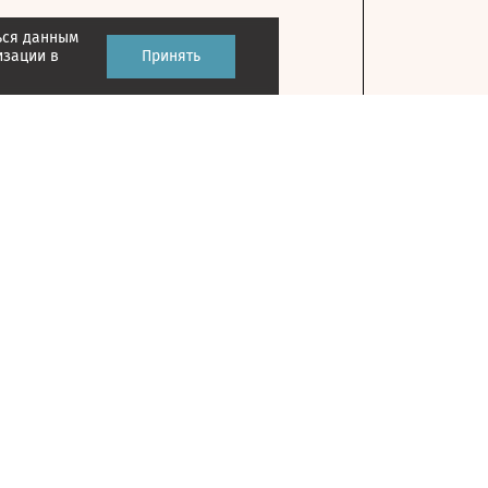
ься данным
изации в
Принять
Контакты
127018, г. Москва, ул. Полковая, д. 3, стр. 1
Главный редактор: Казьмина Ирина
Сергеевна