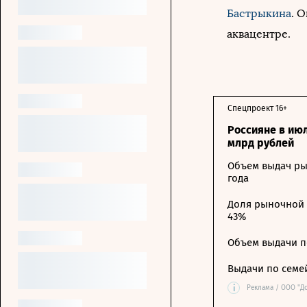
Бастрыкина
. 
аквацентре.
Спецпроект 16+
Россияне в ию
млрд рублей
Объем выдач ры
года
Доля рыночной 
43%
Объем выдачи п
Выдачи по семе
i
Реклама / ООО "Д