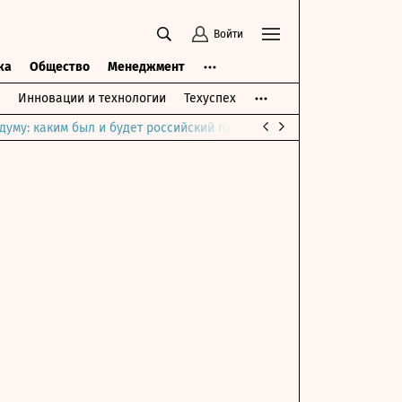
Войти
ка
Общество
Менеджмент
Инновации и технологии
Техуспех
думу: каким был и будет российский парламент
Война на Ближне