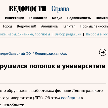
ы
Инвестиции
Технологии
Медиа
Недвижимость
Полити
Город
Ведомости&
Аналитика
Капитал
Промышленность
нке: меры, динамика, прогнозы
Выбор редакции
Выборы в Гос
еверо-Западный ФО
/
Ленинградская обл.
рушился потолок в университете
чно обрушился в выборгском филиале Ленинградского
ого университета (ЛГУ). Об этом
сообщили
в
о Ленобласти.