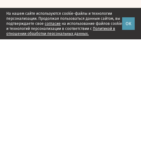
На нашем сайте используются cookie-файлы и технологии
персонализации. Продолжая пользоваться данным сайтом, вы
ОК
подтверждаете свое
согласие
на использование файлов cookie
и технологий персонализации в соответствии с
Политикой в
отношении обработки персональных данных.
Наши проекты
Подписка
Реклама
Справочник компаний