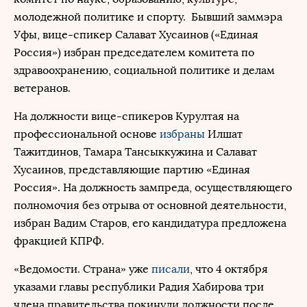
молодежной политике и спорту. Бывший заммэра
Уфы, вице-спикер Салават Хусаинов («Единая
Россия») избран председателем комитета по
здравоохранению, социальной политике и делам
ветеранов.
На должности вице-спикеров Курултая на
профессиональной основе
избраны
Илшат
Тажитдинов, Тамара Тансыккужина и Салават
Хусаинов, представляющие партию «Единая
Россия». На должность зампреда, осуществляющего
полномочия без отрыва от основной деятельности,
избран Вадим Старов, его кандидатура предложена
фракцией КПРФ.
«Ведомости. Страна» уже
писали
, что 4 октября
указами главы республики Радия Хабирова три
члена правительства покинули должности после