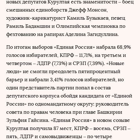
новых депутатов Курултая есть знаменитости – боец
смешанных единоборств Джефф Монсон,
художник-карикатурист Камиль Бузыкаев, певец
Рамиль Бадамшин и Олимпийская чемпионка по
фехтованию на рапирах Аделина Загидуллина.
По итогам выборов «Единая Россия» набрала 68,9%
голосов избирателей, КПРФ – 11,71%, на третьем и
четвертом – ЛДПР (7,73%) и СРЗП (7,39%). «Новые
люди» не смогли преодолеть пятипроцентный
барьер и набрали 3,41% голосов избирателей, но
один представитель партии попал в состав
депутатского корпуса обойдя кандидата от «Единой
России» по одномандатному округу: руководитель
совета по правам человека при главе Башкирии
Зульфия Гайсина. «Единая Россия» в новом созыве
Курултая получила 87 мест, КПРФ – восемь, СРЗП –
пять, ЛДПР и самовыдвиженцы – по четыре