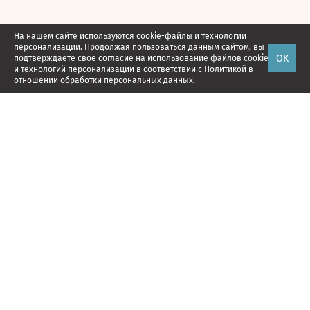
На нашем сайте используются cookie-файлы и технологии
персонализации. Продолжая пользоваться данным сайтом, вы
ОК
подтверждаете свое
согласие
на использование файлов cookie
и технологий персонализации в соответствии с
Политикой в
отношении обработки персональных данных.
Наши проекты
Подписка
Реклама
Справочник компаний