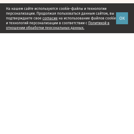
На нашем сайте используются cookie-файлы и технологии
персонализации. Продолжая пользоваться данным сайтом, вы
ОК
подтверждаете свое
согласие
на использование файлов cookie
и технологий персонализации в соответствии с
Политикой в
отношении обработки персональных данных.
Наши проекты
Подписка
Реклама
Справочник компаний
Об издании