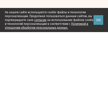
На нашем сайте используются cookie-файлы и технологии
персонализации. Продолжая пользоваться данным сайтом, вы
ОК
подтверждаете свое
согласие
на использование файлов cookie
и технологий персонализации в соответствии с
Политикой в
отношении обработки персональных данных.
Наши проекты
Подписка
Реклама
Справочник компаний