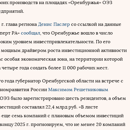
оих производств на площадях «Оренбуржья» ОЭЗ
едприятий.
 г. глава региона
Денис Паслер
со ссылкой на данные
сперт РА»
сообщал
, что Оренбуржье вошло в число
соким уровнем инвестпривлекательности. По его
 мощным драйвером роста инвестиционной активности
ас особая экономическая зона, на территории которой
 четыре года создать более 11 000 рабочих мест.
о года губернатор Оренбургской области на встрече с
ономразвития России
Максимом Решетниковым
в ОЭЗ было зарегистрировано шесть резидентов, а объем
естиций составлял 22,4 млрд руб. «В листе
– еще семь компаний с плановым объемом инвестиций
К концу 2025 г. прогнозируем, что не менее 20 компаний