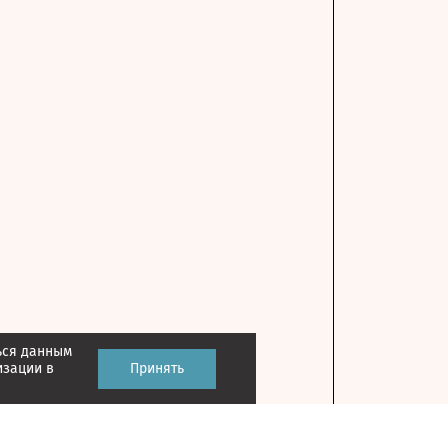
ься данным
изации в
Принять