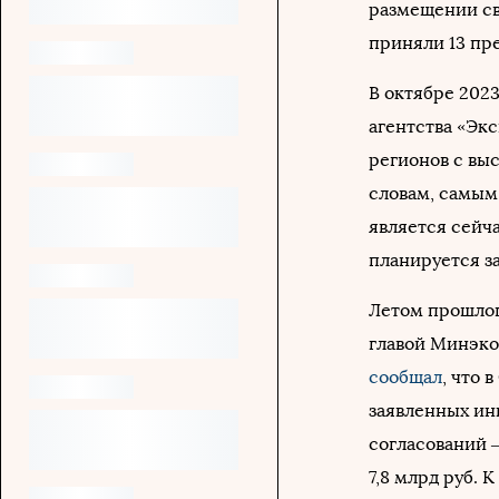
размещении св
приняли 13 пр
В октябре 2023
агентства «Эк
регионов с вы
словам, самым
является сейч
планируется за
Летом прошлог
главой Минэк
сообщал
, что 
заявленных инв
согласований 
7,8 млрд руб. 