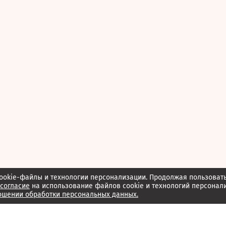
ookie-файлы и технологии персонализации. Продолжая пользоват
согласие
на использование файлов cookie и технологий персонал
ошении обработки персональных данных.