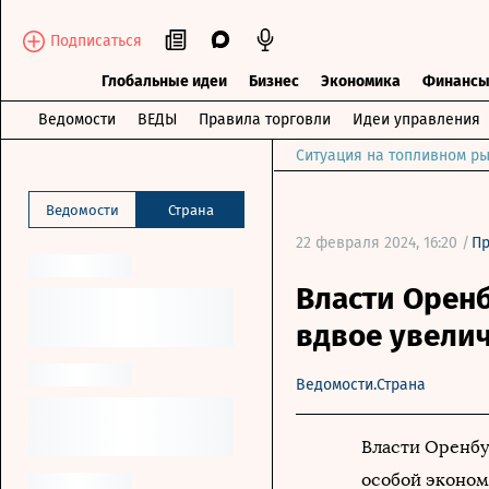
Подписаться
Глобальные идеи
Бизнес
Экономика
Финанс
Ведомости
ВЕДЫ
Правила торговли
Идеи управления
Ситуация на топливном ры
Ведомости
Страна
22 февраля 2024, 16:20 /
П
Власти Орен
вдвое увели
Ведомости.Страна
Власти Оренбу
особой эконом