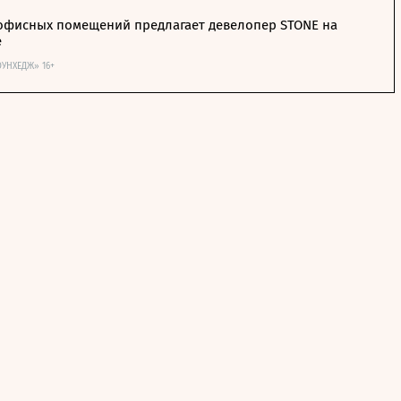
офисных помещений предлагает девелопер STONE на
е
ОУНХЕДЖ» 16+