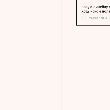
Какую линейку 
Ходынском пол
i
Реклама / АО «СТ