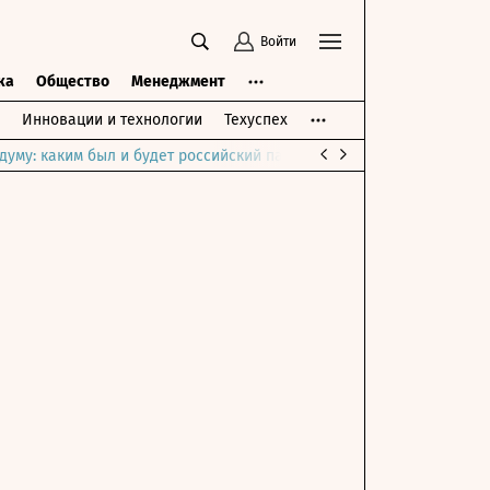
Войти
ка
Общество
Менеджмент
Инновации и технологии
Техуспех
думу: каким был и будет российский парламент
Война на Ближне