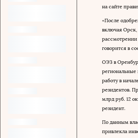
на сайте прави
«После одобре
включая Орск, 
рассмотрении 
говорится в с
ОЭЗ в Оренбург
региональные 
работу в начале
резидентов. П
млрд руб. 12 о
резидент.
По данным вла
привлекла инв