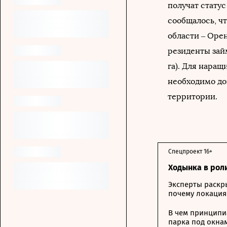
получат статус
сообщалось, ч
области – Оре
резиденты зай
га). Для нара
необходимо до
территории.
Спецпроект 16+
Ходынка в рол
Эксперты раскр
почему локация
В чем принципи
парка под окна