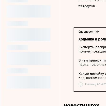
паводков.
Спецпроект 16+
Ходынка в рол
Эксперты раскр
почему локация
В чем принципи
парка под окна
Какую линейку 
Ходынском пол
i
Реклама / АО «СТ