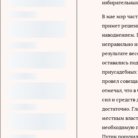
избирательных
В мае мэр час
примет решени
наводнением. П
неправильно н
результате вес
оставались по
приусадебных 
провел совеща
отмечал, что в
сил и средств
достаточно. Г
местным власт
необходимую п
Путин поручил