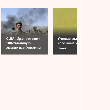
США: Иран готовит
Ученые выяснили,
100-тысячную
кого комары кусают
армию для Украины
чаще