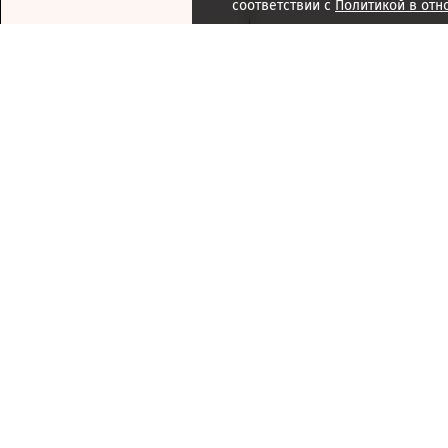
соответствии с
Политикой в отн
Подписка
Реклама
Справочник компаний