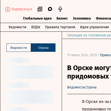
Подписаться
Глобальные идеи
Бизнес
Экономика
Финанс
Ведомости
ВЕДЫ
Правила торговли
Идеи управления
Ситуация на топливном ры
Ведомости
Страна
17 июня 2024, 18:19 /
Приво
В Орске могу
придомовых 
Ведомости.Страна
В Орске из-за
придомовых те