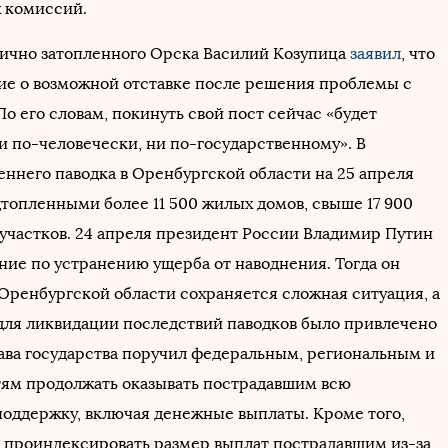
 комиссий.
тично затопленного Орска Василий Козупица
заявил
, что
е о возможной отставке после решения проблемы с
о его словам, покинуть свой пост сейчас «будет
и по-человечески, ни по-государственному». В
еннего паводка в Оренбургской области на 25 апреля
дтопленными более 11 500 жилых домов, свыше 17 900
участков. 24 апреля президент России Владимир Путин
ние по устранению ущерба от наводнения. Тогда он
 Оренбургской области сохраняется сложная ситуация, а
 для ликвидации последствий паводков было привлечено
лава государства поручил федеральным, региональным и
ям продолжать оказывать пострадавшим всю
оддержку, включая денежные выплаты. Кроме того,
 проиндексировать размер выплат пострадавшим из-за