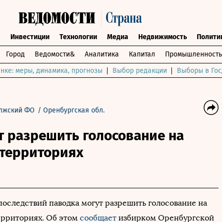
ы
Инвестиции
Технологии
Медиа
Недвижимость
Полити
Город
Ведомости&
Аналитика
Капитал
Промышленность
нке: меры, динамика, прогнозы
Выбор редакции
Выборы в Гос
лжский ФО
/
Оренбургская обл.
т разрешить голосование на
территориях
 последствий паводка могут разрешить голосование на
рриториях. Об этом
сообщает
избирком Оренбургской