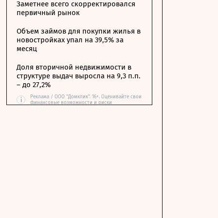
Заметнее всего скорректировался
первичный рынок
Объем займов для покупки жилья в
новостройках упал на 39,5% за
месяц
Доля вторичной недвижимости в
структуре выдач выросла на 9,3 п.п.
– до 27,2%
Реклама / ООО "Домклик". 16+. Оценивайте свои
i
финансовые возможности и риски