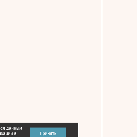
ься данным
изации в
Принять