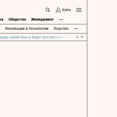
Войти
ка
Общество
Менеджмент
Инновации и технологии
Техуспех
думу: каким был и будет российский парламент
Война на Ближне