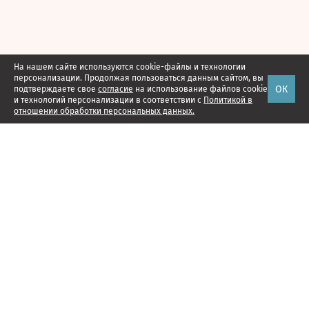
На нашем сайте используются cookie-файлы и технологии
персонализации. Продолжая пользоваться данным сайтом, вы
ОК
подтверждаете свое
согласие
на использование файлов cookie
и технологий персонализации в соответствии с
Политикой в
отношении обработки персональных данных.
Наши проекты
Подписка
Реклама