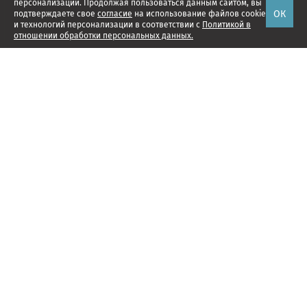
персонализации. Продолжая пользоваться данным сайтом, вы
ОК
подтверждаете свое
согласие
на использование файлов cookie
и технологий персонализации в соответствии с
Политикой в
отношении обработки персональных данных.
Наши проекты
Подписка
Реклама
Справочник компаний
Об издании
Редакция