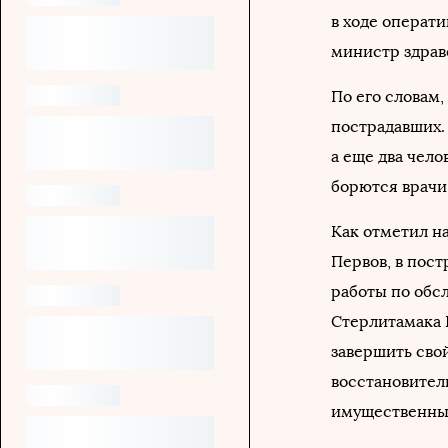
в ходе операт
министр здрав
По его словам,
пострадавших.
а еще два чело
борются врачи
Как отметил н
Первов, в пос
работы по обс
Стерлитамака 
завершить свой
восстановител
имущественны