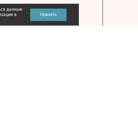
ься данным
изации в
Принять
Контакты
127018, г. Москва, ул. Полковая, д. 3, стр. 1
Главный редактор: Казьмина Ирина
Сергеевна