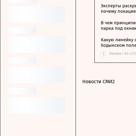
Эксперты раскр
почему локация
В чем принципи
парка под окна
Какую линейку 
Ходынском пол
i
Реклама / АО «СТ
Новости СМИ2