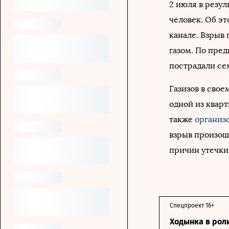
2 июля в резул
человек. Об э
канале. Взрыв
газом. По пре
пострадали сем
Газизов в свое
одной из квар
также
организ
взрыв произош
причин утечки 
Спецпроект 16+
Ходынка в рол