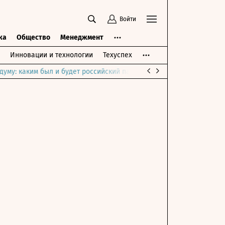
Войти
ка
Общество
Менеджмент
Инновации и технологии
Техуспех
думу: каким был и будет российский парламент
Война на Ближне