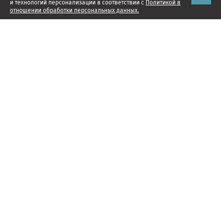
и технологий персонализации в соответствии с
Политикой в
отношении обработки персональных данных.
Наши проекты
Подписка
Реклама
Справочник компаний
Об издании
Редакция