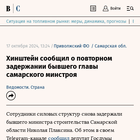
Войти
Ситуация на топливном рынке: меры, динамика, прогнозы
Выб
17 октября 2024, 13:24 /
Приволжский ФО
/
Самарская обл.
Хинштейн сообщил о повторном
задержании бывшего главы
самарского минстроя
Ведомости. Страна
Сотрудники силовых структур снова задержали
бывшего министра строительства Самарской
области Николая Плаксина. Об этом в своем
Telegram-канале
сообщил
депутат Госдумы