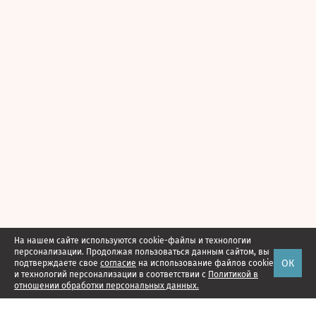
На нашем сайте используются cookie-файлы и технологии
персонализации. Продолжая пользоваться данным сайтом, вы
ОК
подтверждаете свое
согласие
на использование файлов cookie
и технологий персонализации в соответствии с
Политикой в
отношении обработки персональных данных.