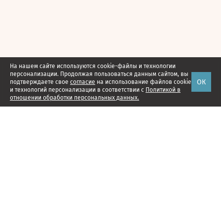
На нашем сайте используются cookie-файлы и технологии
персонализации. Продолжая пользоваться данным сайтом, вы
ОК
подтверждаете свое
согласие
на использование файлов cookie
и технологий персонализации в соответствии с
Политикой в
отношении обработки персональных данных.
Наши проекты
Подписка