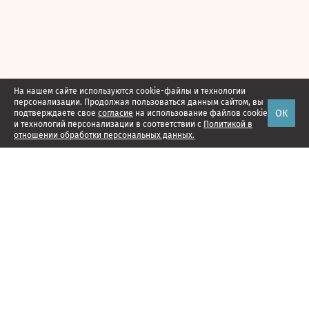
На нашем сайте используются cookie-файлы и технологии
персонализации. Продолжая пользоваться данным сайтом, вы
ОК
подтверждаете свое
согласие
на использование файлов cookie
и технологий персонализации в соответствии с
Политикой в
отношении обработки персональных данных.
Наши проекты
Подписка