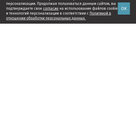
персонализации. Продолжая пользоваться данным сайтом, вы
ОК
подтверждаете свое
согласие
на использование файлов cookie
и технологий персонализации в соответствии с
Политикой в
отношении обработки персональных данных.
Наши проекты
Подписка
Реклама
Справочник компаний
Об издании