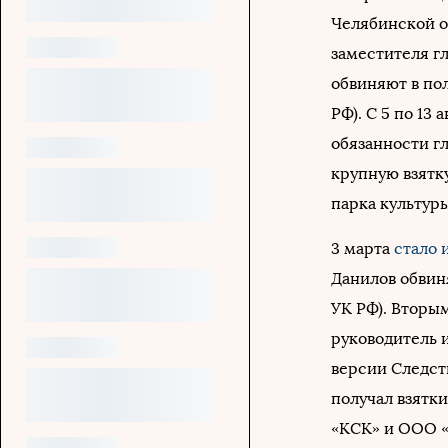
Челябинской о
заместителя г
обвиняют в пол
РФ). С 5 по 13
обязанности г
крупную взятк
парка культуры
3 марта
стало 
Данилов обвиня
УК РФ). Вторы
руководитель 
версии Следств
получал взятк
«КСК» и ООО «