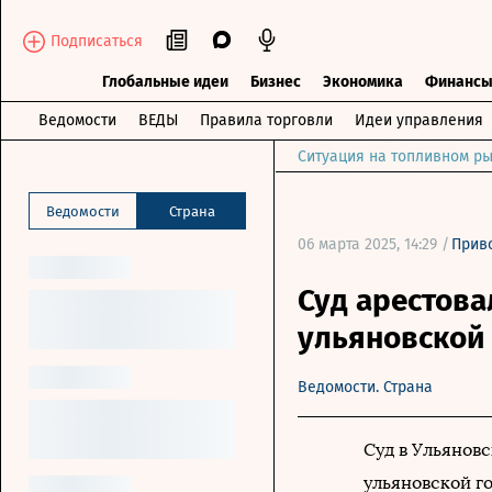
Подписаться
Глобальные идеи
Бизнес
Экономика
Финанс
Ведомости
ВЕДЫ
Правила торговли
Идеи управления
Ситуация на топливном ры
Ведомости
Страна
06 марта 2025, 14:29 /
Прив
Суд арестова
ульяновской 
Ведомости. Страна
Суд в Ульяновс
ульяновской го