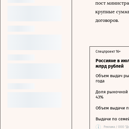
пост министра
крупные суммы
договоров.
Спецпроект 16+
Россияне в ию
млрд рублей
Объем выдач ры
года
Доля рыночной 
43%
Объем выдачи п
Выдачи по семе
i
Реклама / ООО "Д