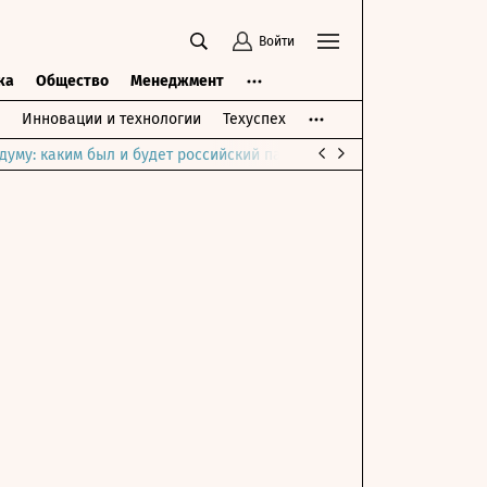
Войти
ка
Общество
Менеджмент
Инновации и технологии
Техуспех
думу: каким был и будет российский парламент
Война на Ближне