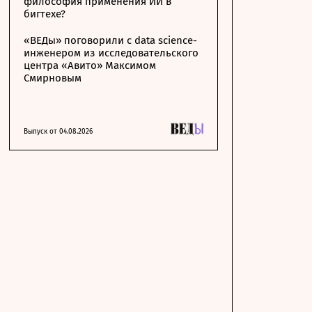
философия применения ИИ в
бигтехе?
«ВЕДы» поговорили с data science-
инженером из исследовательского
центра «Авито» Максимом
Смирновым
Выпуск от 04.08.2026