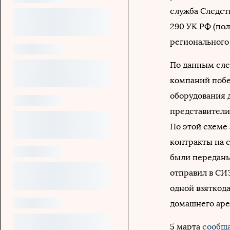
служба Следств
290 УК РФ (по
регионального
По данным след
компаний побе
оборудования 
представители
По этой схеме 
контракты на с
были переданы 
отправил в СИ
одной взяткод
домашнего аре
5 марта
сообщ