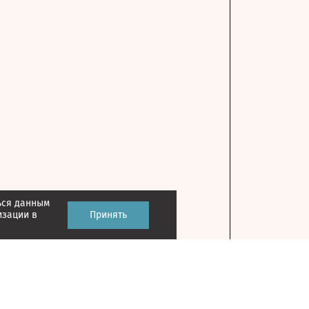
ься данным
изации в
Принять