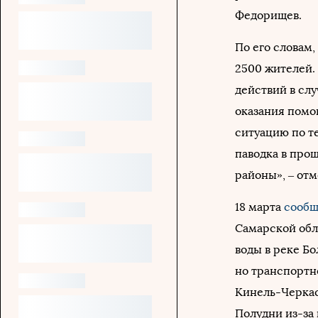
Федорищев.
По его словам,
2500 жителей.
действий в сл
оказания помо
ситуацию по т
паводка в про
районы», – отм
18 марта
сообщ
Самарской обл
воды в реке Бо
но транспортн
Кинель-Черкас
Полудни из-за