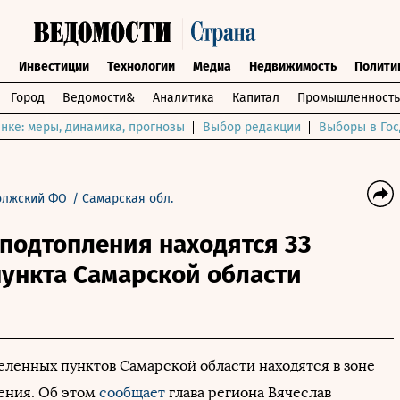
ы
Инвестиции
Технологии
Медиа
Недвижимость
Полити
Город
Ведомости&
Аналитика
Капитал
Промышленность
нке: меры, динамика, прогнозы
Выбор редакции
Выборы в Гос
олжский ФО
/
Самарская обл.
 подтопления находятся 33
ункта Самарской области
еленных пунктов Самарской области находятся в зоне
ения. Об этом
сообщает
глава региона Вячеслав