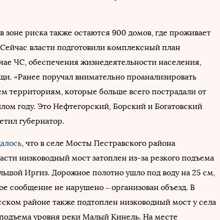
 в зоне риска также остаются 900 домов, где проживает
 Сейчас власти подготовили комплексный план
учае ЧС, обеспечения жизнедеятельности населения,
щи. «Ранее поручал внимательно проанализировать
ем территориям, которые больше всего пострадали от
шлом году. Это Нефтегорский, Борский и Богатовский
етил губернатор.
алось
, что в селе Мосты Пестравского района
асти низководный мост затоплен из-за резкого подъема
льшой Иргиз. Дорожное полотно ушло под воду на 25 см,
ое сообщение не нарушено – организован объезд. В
ском районе также подтоплен низководный мост у села
 подъема уровня реки Малый Кинель. На месте