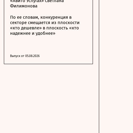
«Авито Услугах» Светлана
Филимонова
По ее словам, конкуренция в
секторе смещается из плоскости
«кто дешевле» в плоскость «кто
надежнее и удобнее»
Выпуск от 05.08.2026