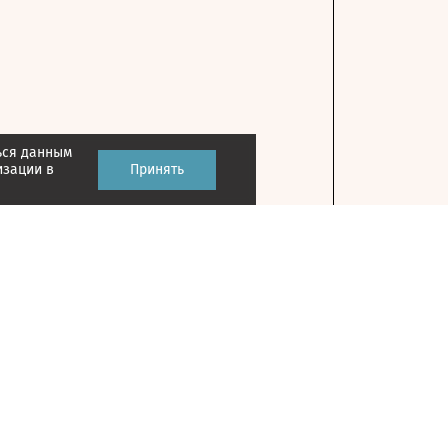
ься данным
изации в
Принять