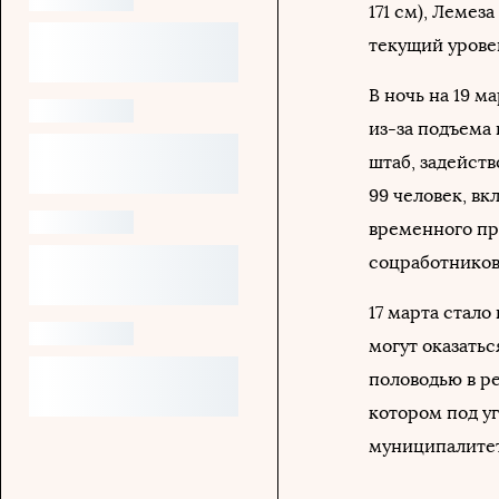
171 см), Лемеза
текущий уровен
В ночь на 19 м
из-за подъема 
штаб, задейств
99 человек, вк
временного пр
соцработников
17 марта стало
могут оказатьс
половодью в р
котором под уг
муниципалитет