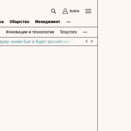
Войти
ка
Общество
Менеджмент
Инновации и технологии
Техуспех
думу: каким был и будет российский парламент
Война на Ближне