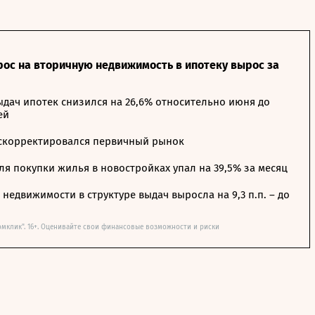
рос на вторичную недвижимость в ипотеку вырос за
дач ипотек снизился на 26,6% относительно июня до
ей
 скорректировался первичный рынок
я покупки жилья в новостройках упал на 39,5% за месяц
недвижимости в структуре выдач выросла на 9,3 п.п. – до
омклик". 16+. Оценивайте свои финансовые возможности и риски