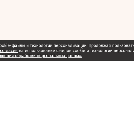
ookie-файлы и технологии персонализации. Продолжая пользоват
согласие
на использование файлов cookie и технологий персонал
ошении обработки персональных данных.