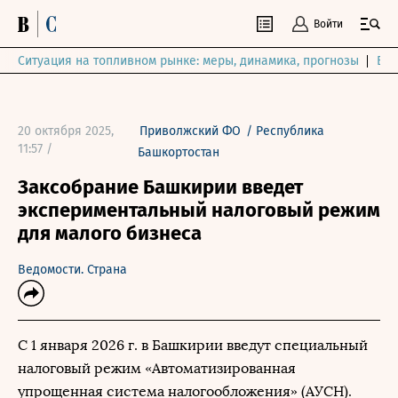
Войти
Ситуация на топливном рынке: меры, динамика, прогнозы
Выб
20 октября 2025,
Приволжский ФО
/
Республика
11:57 /
Башкортостан
Заксобрание Башкирии введет
экспериментальный налоговый режим
для малого бизнеса
Ведомости. Страна
С 1 января 2026 г. в Башкирии введут специальный
налоговый режим «Автоматизированная
упрощенная система налогообложения» (АУСН).