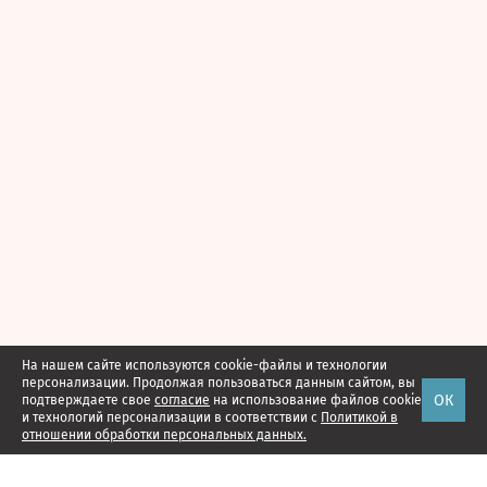
На нашем сайте используются cookie-файлы и технологии
персонализации. Продолжая пользоваться данным сайтом, вы
ОК
подтверждаете свое
согласие
на использование файлов cookie
и технологий персонализации в соответствии с
Политикой в
отношении обработки персональных данных.