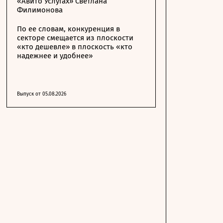
«Авито Услугах» Светлана
Филимонова
По ее словам, конкуренция в
секторе смещается из плоскости
«кто дешевле» в плоскость «кто
надежнее и удобнее»
Выпуск от 05.08.2026