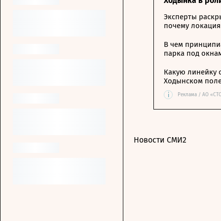
Ходынка в рол
Эксперты раскр
почему локация
В чем принципи
парка под окна
Какую линейку 
Ходынском пол
i
Реклама / АО «СТ
Новости СМИ2