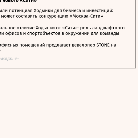
и нового «Сити»
ыли потенциал Ходынки для бизнеса и инвестиций:
 может составить конкуренцию «Москва-Сити»
альное отличие Ходынки от «Сити»: роль ландшафтного
ми офисов и спортобъектов в окружении для команды
офисных помещений предлагает девелопер STONE на
е
ОУНХЕДЖ» 16+