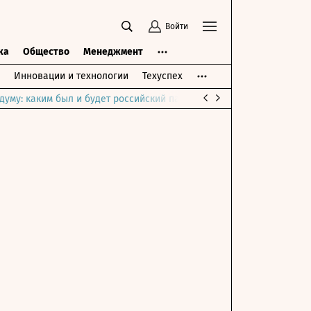
Войти
ка
Общество
Менеджмент
Инновации и технологии
Техуспех
думу: каким был и будет российский парламент
Война на Ближне