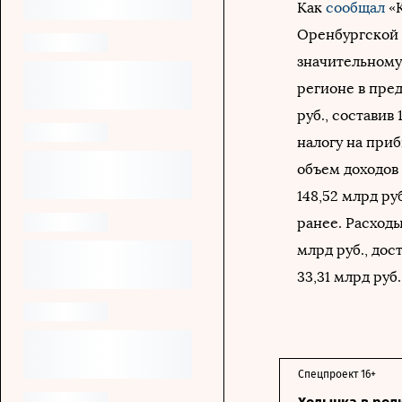
Как
сообщал
«
Оренбургской 
значительному
регионе в пре
руб., составив
налогу на приб
объем доходов
148,52 млрд ру
ранее. Расходы
млрд руб., дос
33,31 млрд руб
Спецпроект 16+