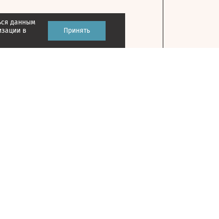
ься данным
изации в
Принять
Контакты
127018, г. Москва, ул. Полковая, д. 3, стр. 1
Главный редактор: Казьмина Ирина