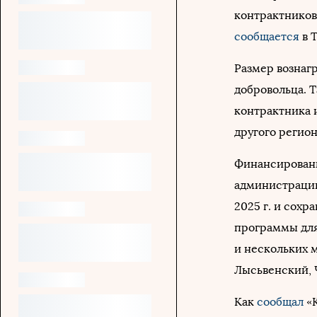
контрактников
сообщается
в 
Размер вознаг
добровольца. Т
контрактника и
другого регион
Финансировани
администрации 
2025 г. и сохр
программы для
и нескольких 
Лысьвенский, 
Как
сообщал
«К