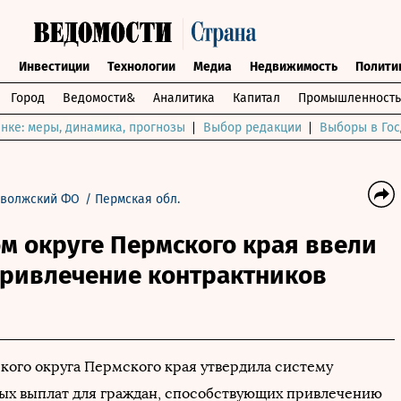
ы
Инвестиции
Технологии
Медиа
Недвижимость
Полити
Город
Ведомости&
Аналитика
Капитал
Промышленность
нке: меры, динамика, прогнозы
Выбор редакции
Выборы в Гос
волжский ФО
/
Пермская обл.
м округе Пермского края ввели
привлечение контрактников
кого округа Пермского края утвердила систему
х выплат для граждан, способствующих привлечению