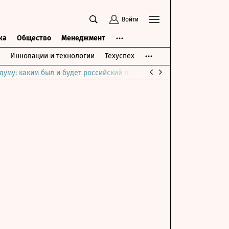
Войти
ка
Общество
Менеджмент
Инновации и технологии
Техуспех
думу: каким был и будет российский парламент
Война на Ближне