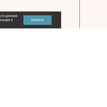
ься данным
изации в
Принять
Контакты
127018, г. Москва, ул. Полковая, д. 3, стр. 1