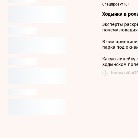
Спецпроект 16+
Ходынка в рол
Эксперты раскр
почему локация
В чем принципи
парка под окна
Какую линейку 
Ходынском пол
i
Реклама / АО «СТ