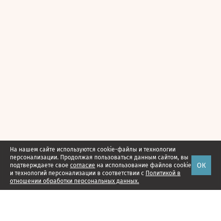
На нашем сайте используются cookie-файлы и технологии
персонализации. Продолжая пользоваться данным сайтом, вы
ОК
подтверждаете свое
согласие
на использование файлов cookie
и технологий персонализации в соответствии с
Политикой в
отношении обработки персональных данных.