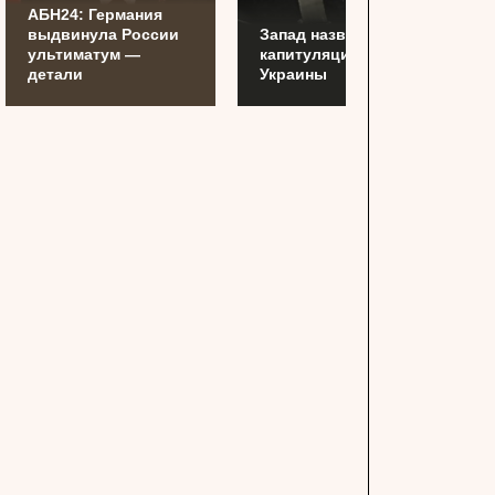
АБН24: Германия
выдвинула России
Запад назвал дату
ультиматум —
капитуляции
детали
Украины