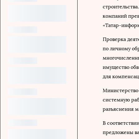
строительства
компаний прев
«Татар-информ
Проверка деят
по личному о
многочисленны
имущество обв
для компенсац
Министерство 
системную раб
разъяснения м
В соответстви
предложены ва