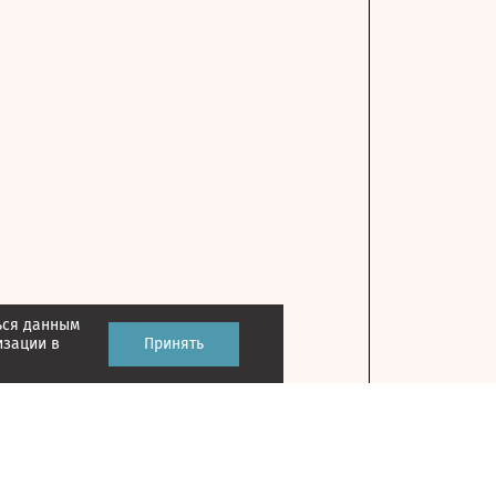
ься данным
изации в
Принять