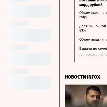
Россияне в ию
млрд рублей
Объем выдач ры
года
Доля рыночной 
43%
Объем выдачи п
Выдачи по семе
i
Реклама / ООО "Д
НОВОСТИ INFOX