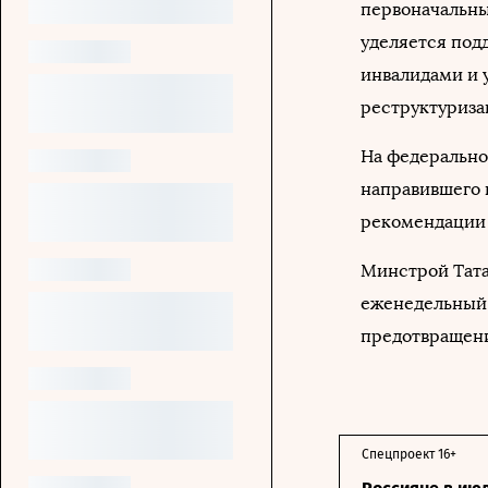
первоначальны
уделяется под
инвалидами и 
реструктуриза
На федерально
направившего 
рекомендации 
Минстрой Тата
еженедельный
предотвращени
Спецпроект 16+