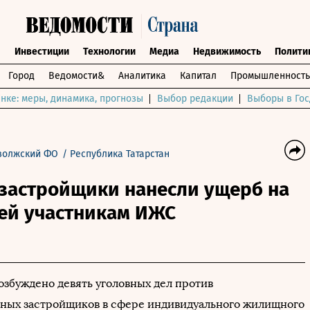
ы
Инвестиции
Технологии
Медиа
Недвижимость
Полити
Город
Ведомости&
Аналитика
Капитал
Промышленность
нке: меры, динамика, прогнозы
Выбор редакции
Выборы в Гос
волжский ФО
/
Республика Татарстан
 застройщики нанесли ущерб на
лей участникам ИЖС
озбуждено девять уголовных дел против
ных застройщиков в сфере индивидуального жилищного