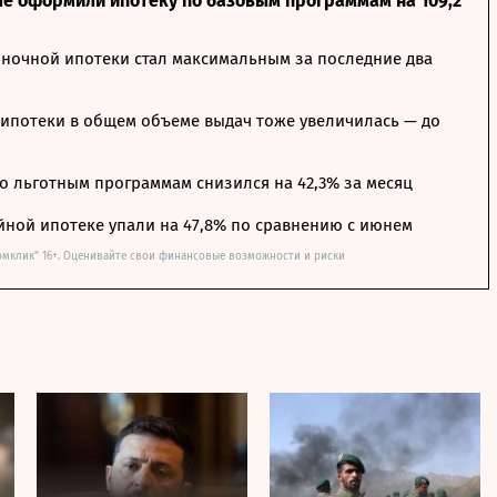
ле оформили ипотеку по базовым программам на 109,2
ночной ипотеки стал максимальным за последние два
ипотеки в общем объеме выдач тоже увеличилась — до
о льготным программам снизился на 42,3% за месяц
йной ипотеке упали на 47,8% по сравнению с июнем
омклик" 16+. Оценивайте свои финансовые возможности и риски