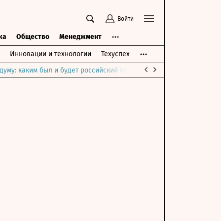
Войти
ка
Общество
Менеджмент
Инновации и технологии
Техуспех
думу: каким был и будет российский парламент
Война на Ближне