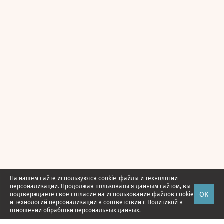
На нашем сайте используются cookie-файлы и технологии
персонализации. Продолжая пользоваться данным сайтом, вы
ОК
подтверждаете свое
согласие
на использование файлов cookie
и технологий персонализации в соответствии с
Политикой в
отношении обработки персональных данных.